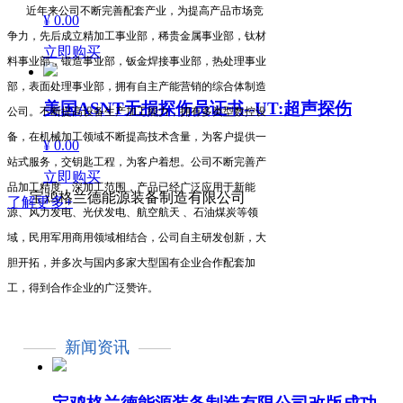
近年来公司不断完善配套产业，为提高产品市场竞
¥ 0.00
争力，先后成立精加工事业部，稀贵金属事业部，钛材
立即购买
料事业部，锻造事业部，钣金焊接事业部，热处理事业
部，表面处理事业部，拥有自主产能营销的综合体制造
美国ASNT无损探伤员证书--UT:超声探伤
公司。不断提高设备生产加工能力，拥有多类型数控设
备，在机械加工领域不断提高技术含量，为客户提供一
¥ 0.00
站式服务，交钥匙工程，为客户着想。公司不断完善产
立即购买
品加工精度，深加工范围，产品已经广泛应用于新能
宝鸡格兰德能源装备制造有限公司
了解更多+
源、风力发电、光伏发电、航空航天 、石油煤炭等领
域，民用军用商用领域相结合，公司自主研发创新，大
胆开拓，并多次与国内多家大型国有企业合作配套加
工，得到合作企业的广泛赞许。
——
新闻资讯
——