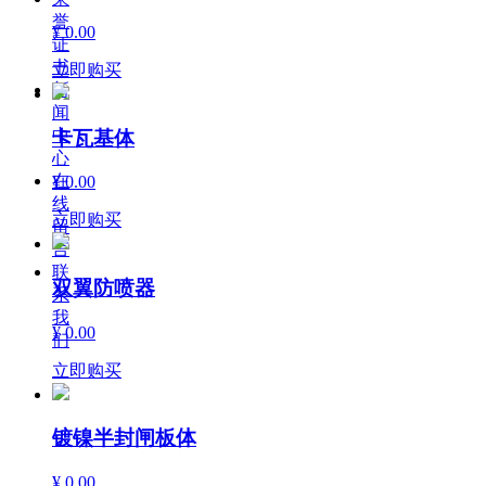
誉
¥ 0.00
证
书
立即购买
新
闻
中
卡瓦基体
心
在
¥ 0.00
线
立即购买
留
言
联
双翼防喷器
系
我
¥ 0.00
们
立即购买
镀镍半封闸板体
¥ 0.00