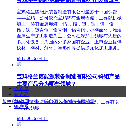
宝鸡格兰德能源装备制造有限公司改版成功
宝鸡格兰德能源装备制造有限公司坐落于中国钛都
——宝鸡，公司依托宝鸡稀有金属仓储，主要以机械
加工，稀有金属熔炼，钨 ，钼，钽，铌，镍，锆，
铪，钛，铍青铜，铝青铜，锡青铜，小棒丝材，难熔
金属生产加工制造为主，公司在深加工领域有先进的
多元化设备，为国内外多家国有企业、上市企业提供
板材、棒材、薄材、异形件等提供多元化加工服务。
넶
17
2026-04-11
宝鸡格兰德能源装备制造有限公司钨钼产品
主要产品分为哪些领域？
낀
首页
뀵
产品
宝鸡格兰德能源装备制造有限公司钨钼制品主要产品
끅
电话
版权所有：
宝鸡格兰德能源装备制造有限公司
分为哪些领域呢?下面大家就一起看看吧。主要有以
넙
联系
下几大领域:
넶
15
2026-04-11