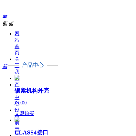
끀
ꁲ
넳
넲
网
站
首
页
关
——
产品中心
——
于
끀
我
们
产
锁紧机构外壳
品
中
¥ 0.00
心
设
立即购买
备
展
示
CLASS4接口
荣