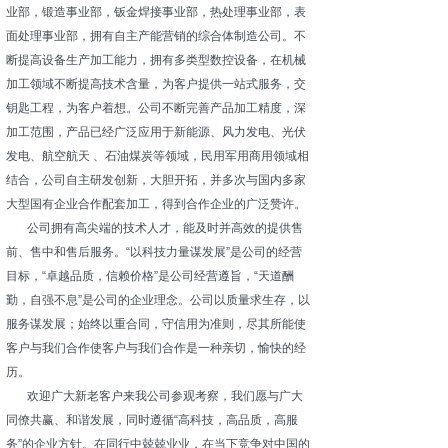
业部，锻造事业部，钣金焊接事业部，热处理事业部，表
面处理事业部，拥有自主产能营销的综合体制造公司。不
断提高设备生产加工能力，拥有多类型数控设备，在机械
加工领域不断提高技术含量，为客户提供一站式服务，交
钥匙工程，为客户着想。公司不断完善产品加工精度，深
加工范围，产品已经广泛应用于新能源、风力发电、光伏
发电、航空航天 、石油煤炭等领域，民用军用商用领域相
结合，公司自主研发创新，大胆开拓，并多次与国内多家
大型国有企业合作配套加工，得到合作企业的广泛赞许。
公司拥有高尖端的技术人才，能及时并高效的提供售
前、售中和售后服务。“以科技力量谋发展”是公司的经营
目标，“卓越品质，信赖价格”是公司经营遵旨，“天道酬
勤，自强不息”是公司的企业理念。公司以质量求生存，以
服务谋发展；始终以重合同，守信用为准则，尽其所能使
客户与我们合作使客户与我们合作是一种亲切，愉快的经
历。
欢迎广大新老客户来我公司参观考察，我们愿与广大
同僚共赢、和谐发展，同时遵循“高科技，高品质，高服
务”的企业方针。在同行中兢兢业业，在当下竞争对中国的