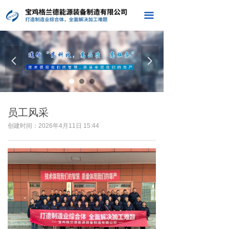
끀
넳
넲
员工风采
创建时间：
2026年4月11日
15:44