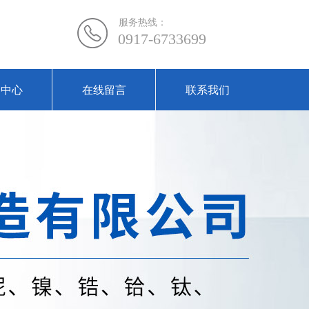
服务热线：
0917-6733699
闻中心
在线留言
联系我们