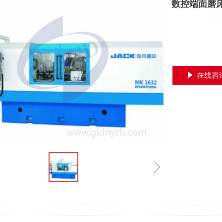
数控端面磨
념
在线咨
ꁇ