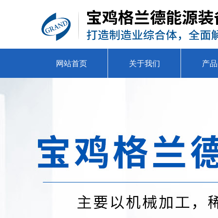
网站首页
关于我们
产品