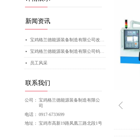
新闻资讯
宝鸡格兰德能源装备制造有限公司改版成功
넷
宝鸡格兰德能源装备制造有限公司钨钼产品主要产品分为哪些领域？
넷
员工风采
넷
联系我们
公司：
宝鸡格兰德能源装备制造有限公
ꁆ
司
电话：
0917-6733699
地址：
宝鸡市高新19路凤凰三路北段1号