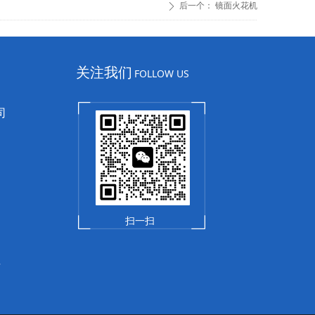
后一个：
镜面火花机
ꄲ
关注我们
FOLLOW US
司
扫一扫
号