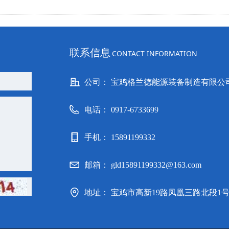
联系信息
CONTACT INFORMATION
公司：
宝鸡格兰德能源装备制造有限公
电话：
0917-6733699
手机：
15891199332
邮箱：
gld15891199332@163.com
地址：
宝鸡市高新19路凤凰三路北段1